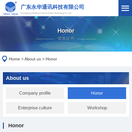
广东永华通讯
科技有限公司
Guangdong Yonghua Communication
Technology Co., Ltd.
Honor
荣誉证书
Home
>
About us
>
Honor
About us
Company profile
Honor
Enterprise culture
Workshop
Honor